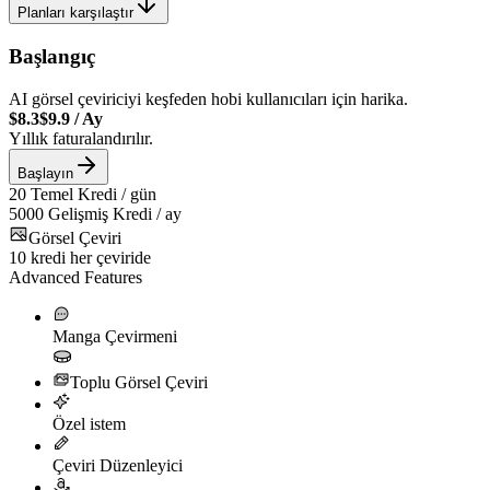
Planları karşılaştır
Başlangıç
AI görsel çeviriciyi keşfeden hobi kullanıcıları için harika.
$8.3
$9.9
/
Ay
Yıllık faturalandırılır.
Başlayın
20
Temel Kredi / gün
5000
Gelişmiş Kredi / ay
Görsel Çeviri
10
kredi her çeviride
Advanced Features
Manga Çevirmeni
Toplu Görsel Çeviri
Özel istem
Çeviri Düzenleyici