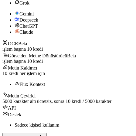
Grok
Gemini
Deepseek
ChatGPT
Claude
OCR
Beta
işlem başına
10
kredi
Görselden Metne Dönüştürücü
Beta
işlem başına
10
kredi
Metin Kaldırıcı
10
kredi her işlem için
Flux Kontext
Metin Çevirici
5000
karakter altı ücretsiz, sonra
10
kredi /
5000
karakter
API
Destek
Sadece kişisel kullanım