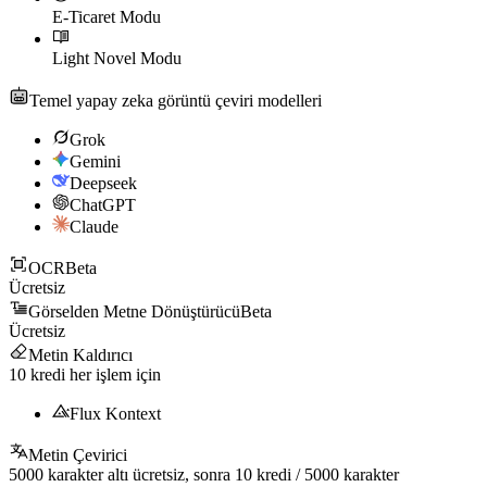
E-Ticaret Modu
Light Novel Modu
Temel yapay zeka görüntü çeviri modelleri
Grok
Gemini
Deepseek
ChatGPT
Claude
OCR
Beta
Ücretsiz
Görselden Metne Dönüştürücü
Beta
Ücretsiz
Metin Kaldırıcı
10
kredi her işlem için
Flux Kontext
Metin Çevirici
5000
karakter altı ücretsiz, sonra
10
kredi /
5000
karakter