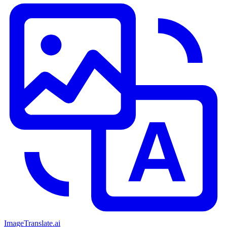
ImageTranslate
.ai