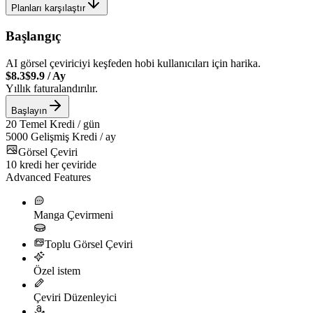
Planları karşılaştır
Başlangıç
AI görsel çeviriciyi keşfeden hobi kullanıcıları için harika.
$8.3
$9.9
/
Ay
Yıllık faturalandırılır.
Başlayın
20
Temel Kredi / gün
5000
Gelişmiş Kredi / ay
Görsel Çeviri
10
kredi her çeviride
Advanced Features
Manga Çevirmeni
Toplu Görsel Çeviri
Özel istem
Çeviri Düzenleyici