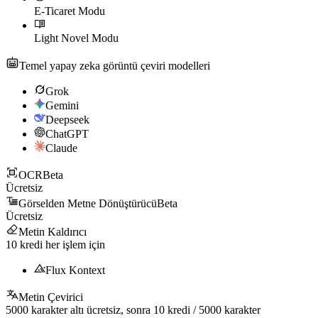
E-Ticaret Modu
Light Novel Modu
Temel yapay zeka görüntü çeviri modelleri
Grok
Gemini
Deepseek
ChatGPT
Claude
OCR
Beta
Ücretsiz
Görselden Metne Dönüştürücü
Beta
Ücretsiz
Metin Kaldırıcı
10
kredi her işlem için
Flux Kontext
Metin Çevirici
5000
karakter altı ücretsiz, sonra
10
kredi /
5000
karakter