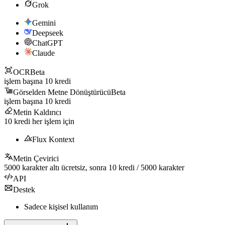
Grok
Gemini
Deepseek
ChatGPT
Claude
OCR
Beta
işlem başına
10
kredi
Görselden Metne Dönüştürücü
Beta
işlem başına
10
kredi
Metin Kaldırıcı
10
kredi her işlem için
Flux Kontext
Metin Çevirici
5000
karakter altı ücretsiz, sonra
10
kredi /
5000
karakter
API
Destek
Sadece kişisel kullanım