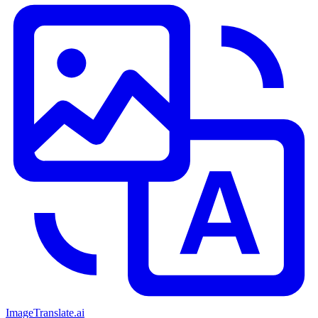
ImageTranslate
.ai