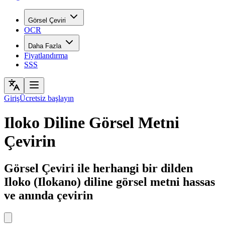
Görsel Çeviri
OCR
Daha Fazla
Fiyatlandırma
SSS
Giriş
Ücretsiz başlayın
Iloko Diline Görsel Metni
Çevirin
Görsel Çeviri ile herhangi bir dilden
Iloko (Ilokano) diline görsel metni hassas
ve anında çevirin