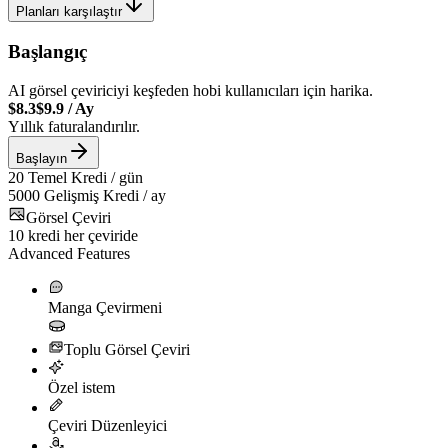
Planları karşılaştır
Başlangıç
AI görsel çeviriciyi keşfeden hobi kullanıcıları için harika.
$8.3
$9.9
/
Ay
Yıllık faturalandırılır.
Başlayın
20
Temel Kredi / gün
5000
Gelişmiş Kredi / ay
Görsel Çeviri
10
kredi her çeviride
Advanced Features
Manga Çevirmeni
Toplu Görsel Çeviri
Özel istem
Çeviri Düzenleyici