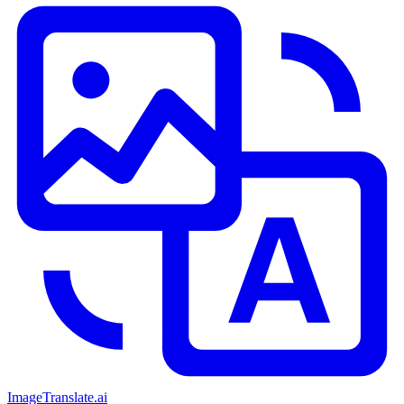
ImageTranslate
.ai