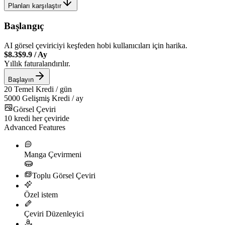
Planları karşılaştır
Başlangıç
AI görsel çeviriciyi keşfeden hobi kullanıcıları için harika.
$8.3
$9.9
/
Ay
Yıllık faturalandırılır.
Başlayın
20
Temel Kredi / gün
5000
Gelişmiş Kredi / ay
Görsel Çeviri
10
kredi her çeviride
Advanced Features
Manga Çevirmeni
Toplu Görsel Çeviri
Özel istem
Çeviri Düzenleyici