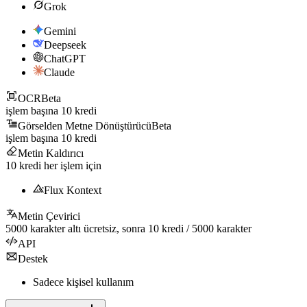
Grok
Gemini
Deepseek
ChatGPT
Claude
OCR
Beta
işlem başına
10
kredi
Görselden Metne Dönüştürücü
Beta
işlem başına
10
kredi
Metin Kaldırıcı
10
kredi her işlem için
Flux Kontext
Metin Çevirici
5000
karakter altı ücretsiz, sonra
10
kredi /
5000
karakter
API
Destek
Sadece kişisel kullanım