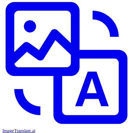
ImageTranslate
.ai