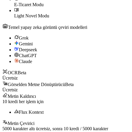
E-Ticaret Modu
Light Novel Modu
Temel yapay zeka görüntü çeviri modelleri
Grok
Gemini
Deepseek
ChatGPT
Claude
OCR
Beta
Ücretsiz
Görselden Metne Dönüştürücü
Beta
Ücretsiz
Metin Kaldırıcı
10
kredi her işlem için
Flux Kontext
Metin Çevirici
5000
karakter altı ücretsiz, sonra
10
kredi /
5000
karakter