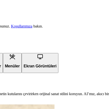
rsunuz.
Koşullarımıza
bakın.
r
Menüler
Ekran Görüntüleri
in kutularını çevirirken orijinal sanat stilini koruyun. AI’mız, akıcı 