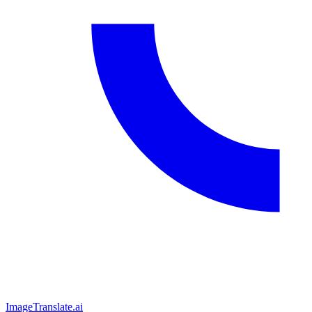
ImageTranslate
.ai