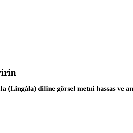
irin
la (Lingála) diline görsel metni hassas ve a