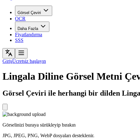
Görsel Çeviri
OCR
Daha Fazla
Fiyatlandırma
SSS
Giriş
Ücretsiz başlayın
Lingala Diline Görsel Metni Çev
Görsel Çeviri ile herhangi bir dilden Linga
Görselinizi buraya sürükleyip bırakın
JPG, JPEG, PNG, WebP dosyaları desteklenir.