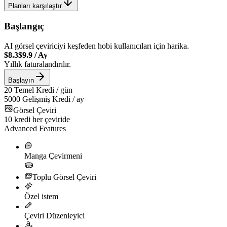
Planları karşılaştır
Başlangıç
AI görsel çeviriciyi keşfeden hobi kullanıcıları için harika.
$8.3
$9.9
/
Ay
Yıllık faturalandırılır.
Başlayın
20
Temel Kredi / gün
5000
Gelişmiş Kredi / ay
Görsel Çeviri
10
kredi her çeviride
Advanced Features
Manga Çevirmeni
Toplu Görsel Çeviri
Özel istem
Çeviri Düzenleyici