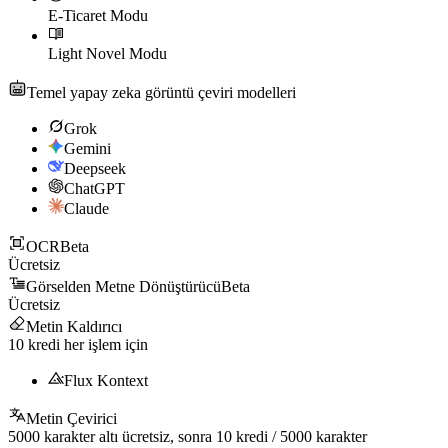
E-Ticaret Modu
Light Novel Modu
Temel yapay zeka görüntü çeviri modelleri
Grok
Gemini
Deepseek
ChatGPT
Claude
OCR
Beta
Ücretsiz
Görselden Metne Dönüştürücü
Beta
Ücretsiz
Metin Kaldırıcı
10
kredi her işlem için
Flux Kontext
Metin Çevirici
5000
karakter altı ücretsiz, sonra
10
kredi /
5000
karakter