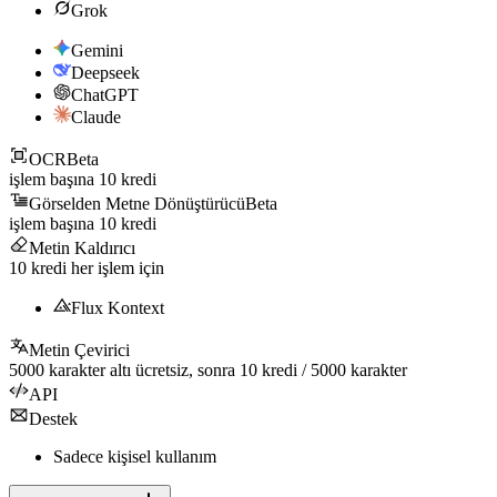
Grok
Gemini
Deepseek
ChatGPT
Claude
OCR
Beta
işlem başına
10
kredi
Görselden Metne Dönüştürücü
Beta
işlem başına
10
kredi
Metin Kaldırıcı
10
kredi her işlem için
Flux Kontext
Metin Çevirici
5000
karakter altı ücretsiz, sonra
10
kredi /
5000
karakter
API
Destek
Sadece kişisel kullanım