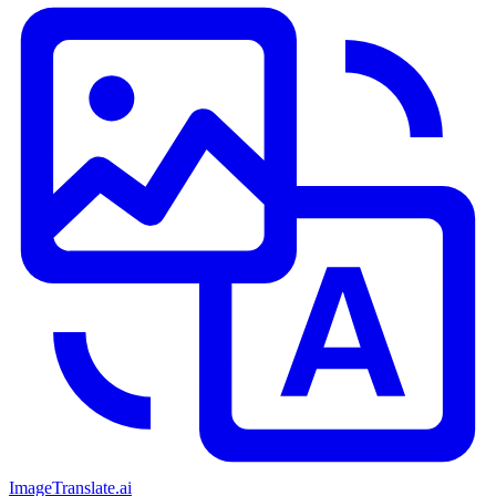
ImageTranslate
.ai