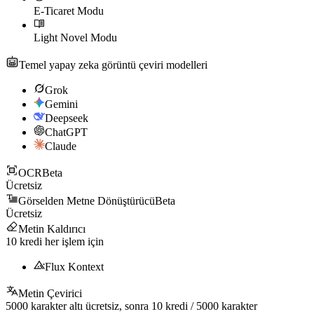
E-Ticaret Modu
Light Novel Modu
Temel yapay zeka görüntü çeviri modelleri
Grok
Gemini
Deepseek
ChatGPT
Claude
OCR
Beta
Ücretsiz
Görselden Metne Dönüştürücü
Beta
Ücretsiz
Metin Kaldırıcı
10
kredi her işlem için
Flux Kontext
Metin Çevirici
5000
karakter altı ücretsiz, sonra
10
kredi /
5000
karakter