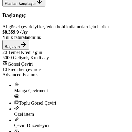
Planları karşılaştır
Başlangıç
AI görsel çeviriciyi keşfeden hobi kullanıcıları için harika.
$8.3
$9.9
/
Ay
Yıllık faturalandırılır.
Başlayın
20
Temel Kredi / gün
5000
Gelişmiş Kredi / ay
Görsel Çeviri
10
kredi her çeviride
Advanced Features
Manga Çevirmeni
Toplu Görsel Çeviri
Özel istem
Çeviri Düzenleyici