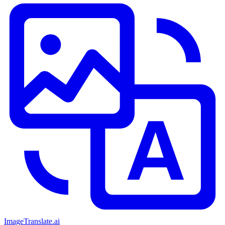
ImageTranslate
.ai