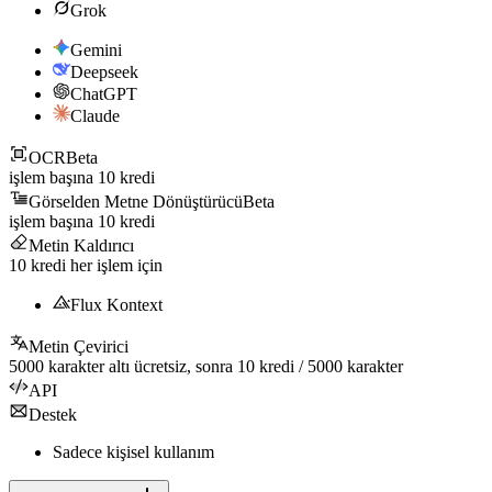
Grok
Gemini
Deepseek
ChatGPT
Claude
OCR
Beta
işlem başına
10
kredi
Görselden Metne Dönüştürücü
Beta
işlem başına
10
kredi
Metin Kaldırıcı
10
kredi her işlem için
Flux Kontext
Metin Çevirici
5000
karakter altı ücretsiz, sonra
10
kredi /
5000
karakter
API
Destek
Sadece kişisel kullanım