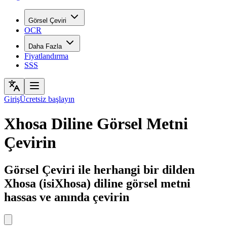
Görsel Çeviri
OCR
Daha Fazla
Fiyatlandırma
SSS
Giriş
Ücretsiz başlayın
Xhosa Diline Görsel Metni
Çevirin
Görsel Çeviri ile herhangi bir dilden
Xhosa (isiXhosa) diline görsel metni
hassas ve anında çevirin