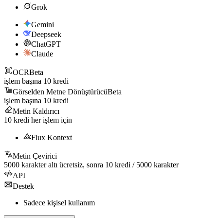
Grok
Gemini
Deepseek
ChatGPT
Claude
OCR
Beta
işlem başına
10
kredi
Görselden Metne Dönüştürücü
Beta
işlem başına
10
kredi
Metin Kaldırıcı
10
kredi her işlem için
Flux Kontext
Metin Çevirici
5000
karakter altı ücretsiz, sonra
10
kredi /
5000
karakter
API
Destek
Sadece kişisel kullanım