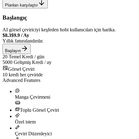
Planları karşılaştır
Başlangıç
AI görsel çeviriciyi keşfeden hobi kullanıcıları için harika.
$8.3
$9.9
/
Ay
Yıllık faturalandırılır.
Başlayın
20
Temel Kredi / gün
5000
Gelişmiş Kredi / ay
Görsel Çeviri
10
kredi her çeviride
Advanced Features
Manga Çevirmeni
Toplu Görsel Çeviri
Özel istem
Çeviri Düzenleyici