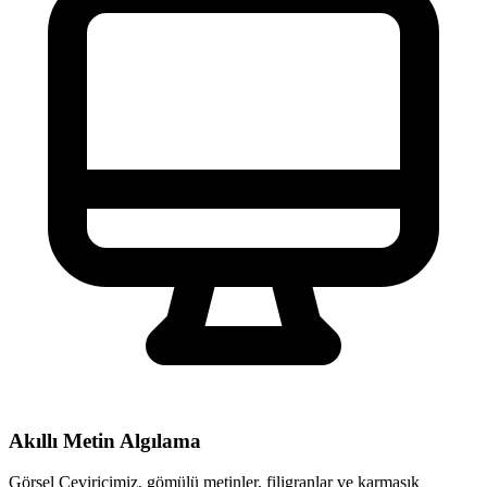
Akıllı Metin Algılama
Görsel Çeviricimiz, gömülü metinler, filigranlar ve karmaşık