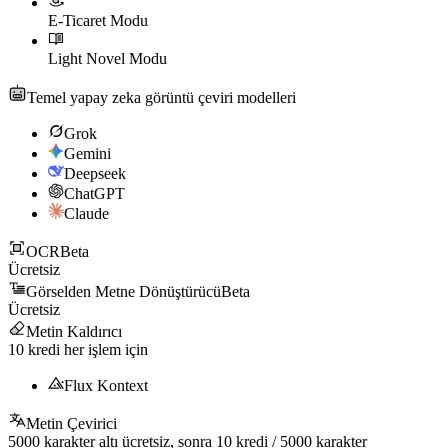
E-Ticaret Modu
Light Novel Modu
Temel yapay zeka görüntü çeviri modelleri
Grok
Gemini
Deepseek
ChatGPT
Claude
OCR
Beta
Ücretsiz
Görselden Metne Dönüştürücü
Beta
Ücretsiz
Metin Kaldırıcı
10
kredi her işlem için
Flux Kontext
Metin Çevirici
5000
karakter altı ücretsiz, sonra
10
kredi /
5000
karakter