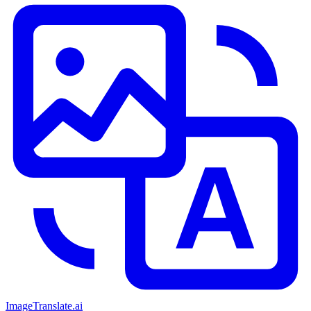
ImageTranslate
.ai