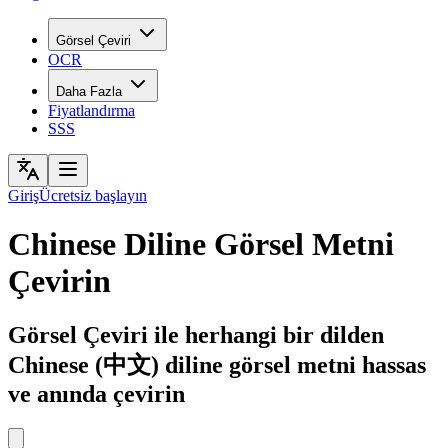
Görsel Çeviri
OCR
Daha Fazla
Fiyatlandırma
SSS
Giriş
Ücretsiz başlayın
Chinese Diline Görsel Metni
Çevirin
Görsel Çeviri ile herhangi bir dilden
Chinese (中文) diline görsel metni hassas
ve anında çevirin