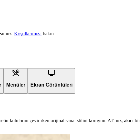
rsunuz.
Koşullarımıza
bakın.
r
Menüler
Ekran Görüntüleri
in kutularını çevirirken orijinal sanat stilini koruyun. AI’mız, akıcı 