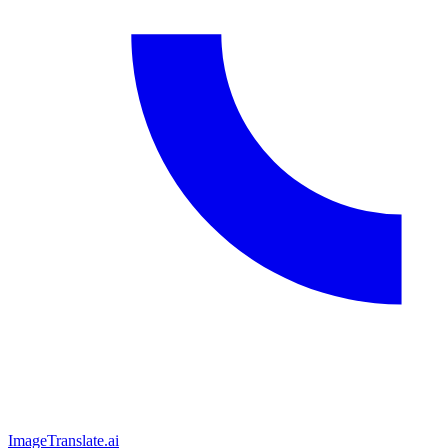
ImageTranslate
.ai