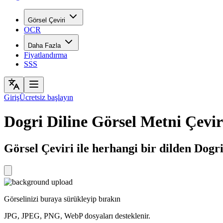
Görsel Çeviri
OCR
Daha Fazla
Fiyatlandırma
SSS
Giriş
Ücretsiz başlayın
Dogri Diline Görsel Metni Çevir
Görsel Çeviri ile herhangi bir dilden Dogri
Görselinizi buraya sürükleyip bırakın
JPG, JPEG, PNG, WebP dosyaları desteklenir.