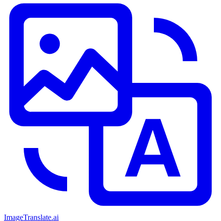
ImageTranslate
.ai