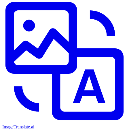
ImageTranslate
.ai