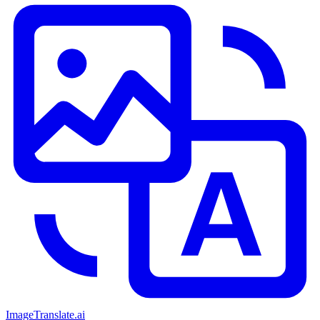
ImageTranslate
.ai