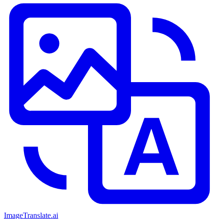
ImageTranslate
.ai