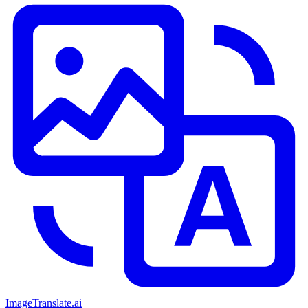
ImageTranslate
.ai