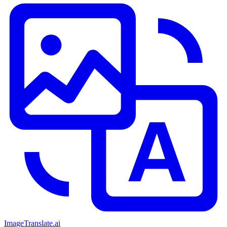
ImageTranslate
.ai