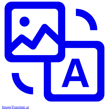
ImageTranslate
.ai