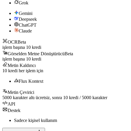
Grok
Gemini
Deepseek
ChatGPT
Claude
OCR
Beta
işlem başına
10
kredi
Görselden Metne Dönüştürücü
Beta
işlem başına
10
kredi
Metin Kaldırıcı
10
kredi her işlem için
Flux Kontext
Metin Çevirici
5000
karakter altı ücretsiz, sonra
10
kredi /
5000
karakter
API
Destek
Sadece kişisel kullanım