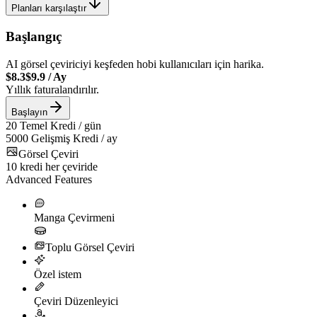
Planları karşılaştır
Başlangıç
AI görsel çeviriciyi keşfeden hobi kullanıcıları için harika.
$8.3
$9.9
/
Ay
Yıllık faturalandırılır.
Başlayın
20
Temel Kredi / gün
5000
Gelişmiş Kredi / ay
Görsel Çeviri
10
kredi her çeviride
Advanced Features
Manga Çevirmeni
Toplu Görsel Çeviri
Özel istem
Çeviri Düzenleyici