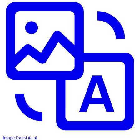
ImageTranslate
.ai