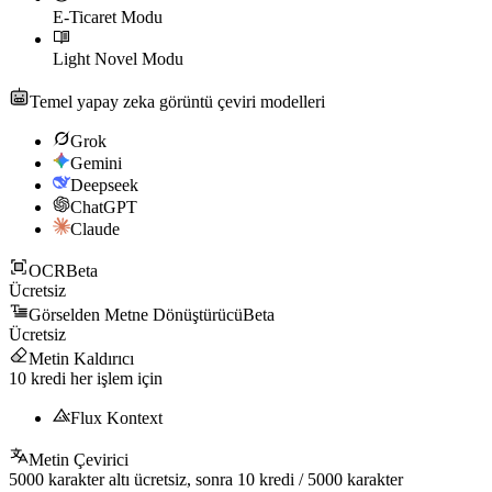
E-Ticaret Modu
Light Novel Modu
Temel yapay zeka görüntü çeviri modelleri
Grok
Gemini
Deepseek
ChatGPT
Claude
OCR
Beta
Ücretsiz
Görselden Metne Dönüştürücü
Beta
Ücretsiz
Metin Kaldırıcı
10
kredi her işlem için
Flux Kontext
Metin Çevirici
5000
karakter altı ücretsiz, sonra
10
kredi /
5000
karakter