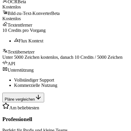
OCR
Beta
Kostenlos
Bild-zu-Text-Konverter
Beta
Kostenlos
Textentferner
10
Credits pro Vorgang
Flux Kontext
Textübersetzer
Unter
5000
Zeichen kostenlos, danach
10
Credits /
5000
Zeichen
API
Unterstützung
Vollständiger Support
Kommerzielle Nutzung
Pläne vergleichen
Am beliebtesten
Professionell
Perfekt für Profis und kleine Teams.