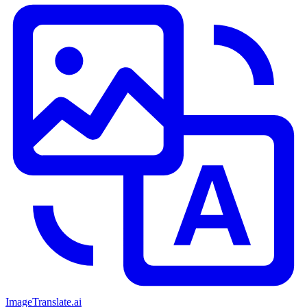
ImageTranslate
.ai