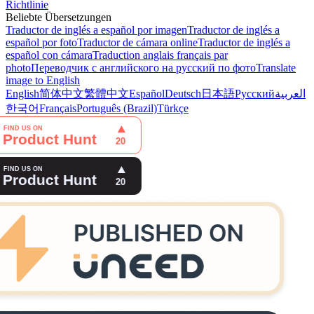
Richtlinie
Beliebte Übersetzungen
Traductor de inglés a español por imagen
Traductor de inglés a
español por foto
Traductor de cámara online
Traductor de inglés a
español con cámara
Traduction anglais français par
photo
Переводчик с английского на русский по фото
Translate
image to English
English
简体中文
繁體中文
Español
Deutsch
日本語
Русский
العربية
한국어
Français
Português (Brazil)
Türkçe