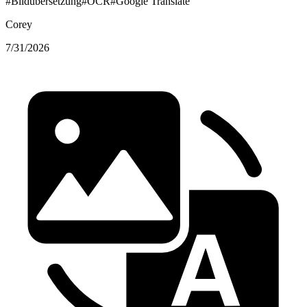
#
Bildübersetzung
#
OCR
#
Google Translate
Corey
7/31/2026