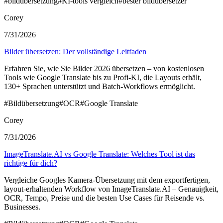
#
bildübersetzung
#
KI-tools vergleich
#
bester bildübersetzer
Corey
7/31/2026
Bilder übersetzen: Der vollständige Leitfaden
Erfahren Sie, wie Sie Bilder 2026 übersetzen – von kostenlosen
Tools wie Google Translate bis zu Profi-KI, die Layouts erhält,
130+ Sprachen unterstützt und Batch-Workflows ermöglicht.
#
Bildübersetzung
#
OCR
#
Google Translate
Corey
7/31/2026
ImageTranslate.AI vs Google Translate: Welches Tool ist das
richtige für dich?
Vergleiche Googles Kamera-Übersetzung mit dem exportfertigen,
layout-erhaltenden Workflow von ImageTranslate.AI – Genauigkeit,
OCR, Tempo, Preise und die besten Use Cases für Reisende vs.
Businesses.