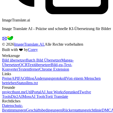
ImageTranslate
.ai
Image Translate AI - Präzise und schnelle KI-Übersetzung für Bilder
©
2026
ImageTranslate.AI.
Alle Rechte vorbehalten
Built with ❤️ by
Corey
Werkzeuge
Bild übersetzer
Batch Bild Übersetzer
Manga-
Übersetzer
OCR
Textübersetzer
Bild-zu-Text-
Konverter
Textentferner
Chrome Extension
Links
Preise
API
FAQ
Blog
Änderungsprotokoll
Von einem Menschen
betrieben
Status
llms.txt
Freunde
projecthunt.me
UtilPortal
AI Just Works
Sprunked
Twelve
Tools
Dir2AI
MossAI Tools
Torii Translate
Rechtliches
Datenschutz-
Bestimmungen
Geschäftsbedingungen
Rückerstattungsrichtlinie
DMCA