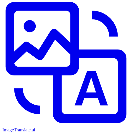
ImageTranslate
.ai