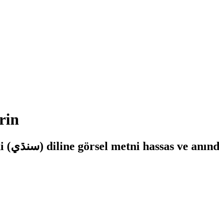
rin
Görsel Çeviri ile herhangi bir dilden Sindhi (سنڌي) diline görsel metni hass