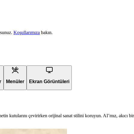
rsunuz.
Koşullarımıza
bakın.
r
Menüler
Ekran Görüntüleri
in kutularını çevirirken orijinal sanat stilini koruyun. AI’mız, akıcı 