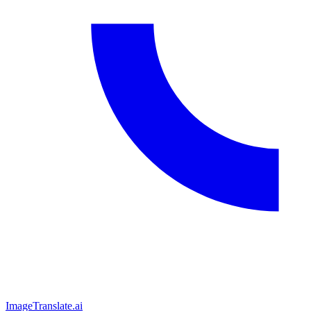
ImageTranslate
.ai