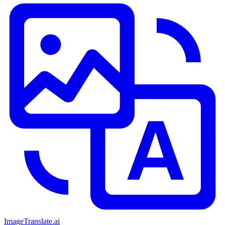
ImageTranslate
.ai