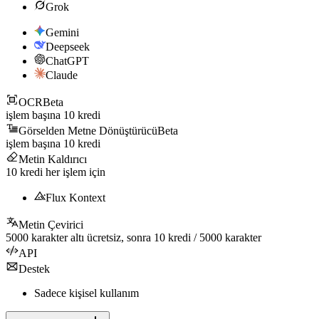
Grok
Gemini
Deepseek
ChatGPT
Claude
OCR
Beta
işlem başına
10
kredi
Görselden Metne Dönüştürücü
Beta
işlem başına
10
kredi
Metin Kaldırıcı
10
kredi her işlem için
Flux Kontext
Metin Çevirici
5000
karakter altı ücretsiz, sonra
10
kredi /
5000
karakter
API
Destek
Sadece kişisel kullanım