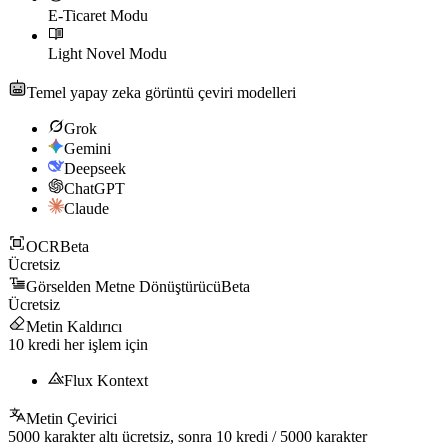
E-Ticaret Modu
Light Novel Modu
Temel yapay zeka görüntü çeviri modelleri
Grok
Gemini
Deepseek
ChatGPT
Claude
OCR
Beta
Ücretsiz
Görselden Metne Dönüştürücü
Beta
Ücretsiz
Metin Kaldırıcı
10
kredi her işlem için
Flux Kontext
Metin Çevirici
5000
karakter altı ücretsiz, sonra
10
kredi /
5000
karakter