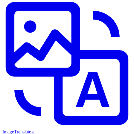
ImageTranslate
.ai