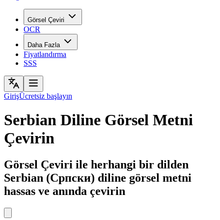
Görsel Çeviri
OCR
Daha Fazla
Fiyatlandırma
SSS
Giriş
Ücretsiz başlayın
Serbian Diline Görsel Metni
Çevirin
Görsel Çeviri ile herhangi bir dilden
Serbian (Српски) diline görsel metni
hassas ve anında çevirin