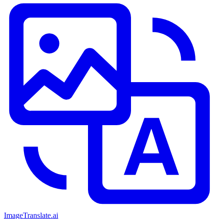
ImageTranslate
.ai