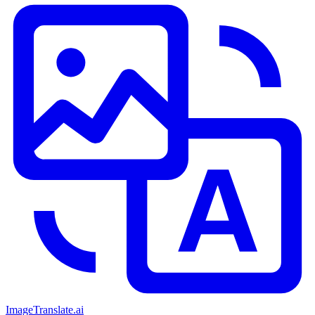
ImageTranslate
.ai