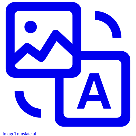
ImageTranslate
.ai