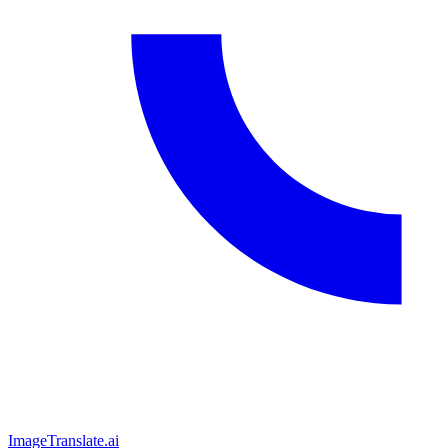
ImageTranslate
.ai