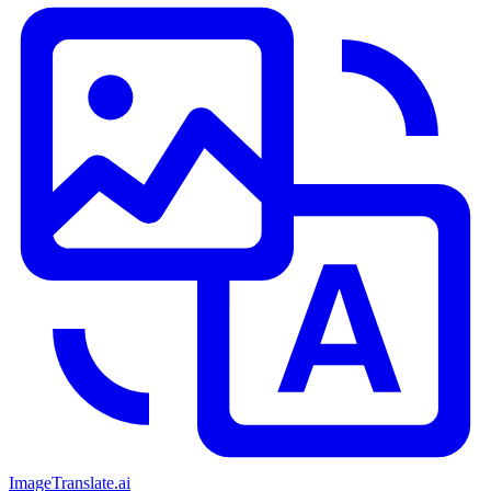
ImageTranslate
.ai