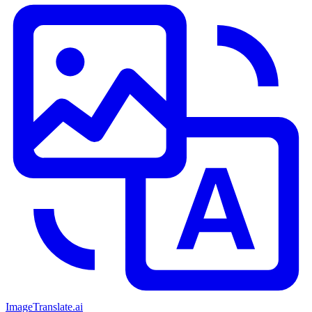
ImageTranslate
.ai