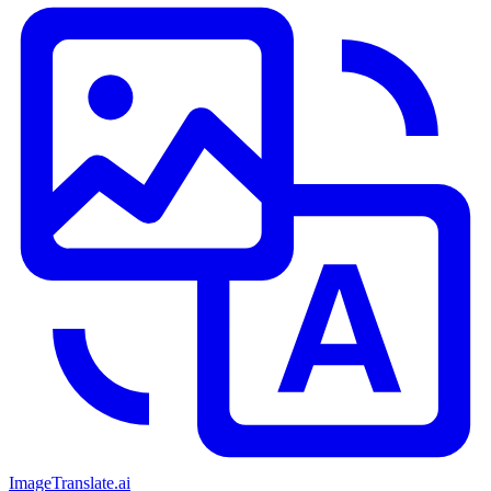
ImageTranslate
.ai