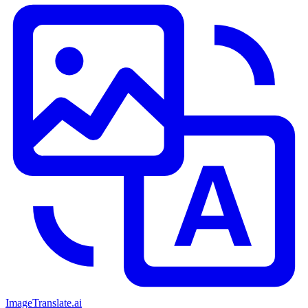
ImageTranslate
.ai