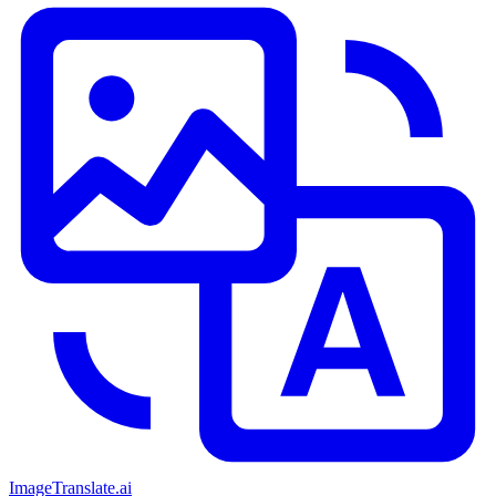
ImageTranslate
.ai