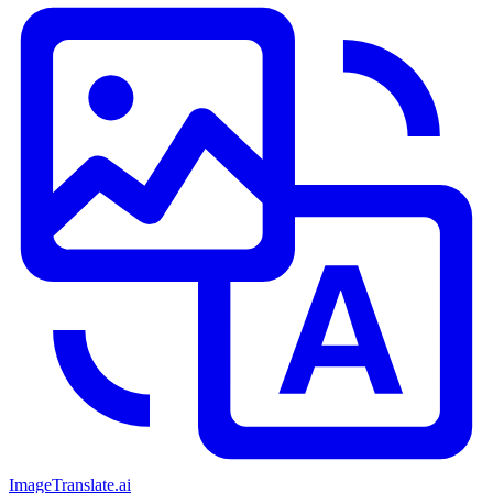
ImageTranslate
.ai