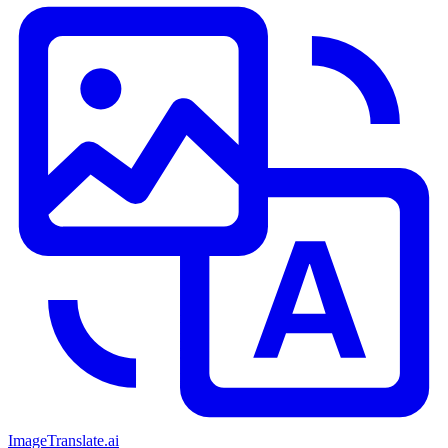
ImageTranslate
.ai