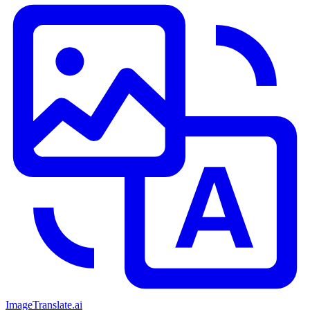
ImageTranslate
.ai