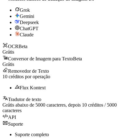
Grok
Gemini
Deepseek
ChatGPT
Claude
OCR
Beta
Grátis
Conversor de Imagem para Texto
Beta
Grátis
Removedor de Texto
10
créditos por operação
Flux Kontext
Tradutor de texto
Grátis abaixo de
5000
caracteres, depois
10
créditos /
5000
caracteres
API
Suporte
Suporte completo