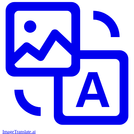
ImageTranslate
.ai