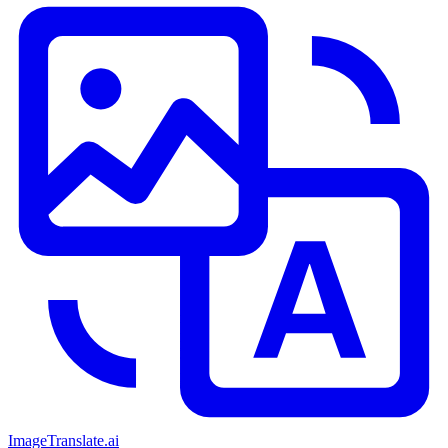
ImageTranslate
.ai