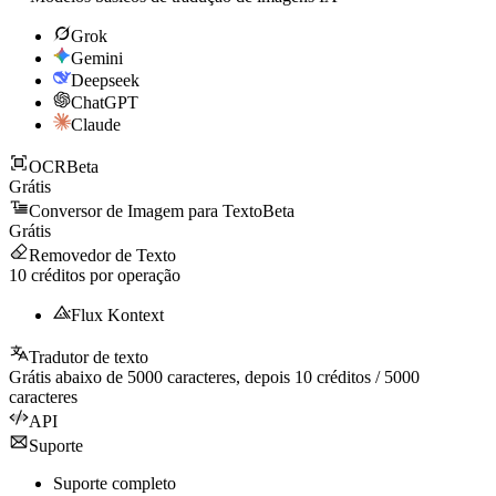
Grok
Gemini
Deepseek
ChatGPT
Claude
OCR
Beta
Grátis
Conversor de Imagem para Texto
Beta
Grátis
Removedor de Texto
10
créditos por operação
Flux Kontext
Tradutor de texto
Grátis abaixo de
5000
caracteres, depois
10
créditos /
5000
caracteres
API
Suporte
Suporte completo