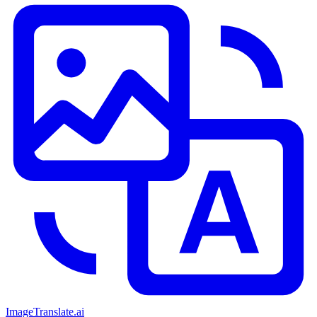
ImageTranslate
.ai