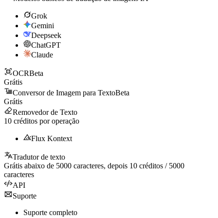
Grok
Gemini
Deepseek
ChatGPT
Claude
OCR
Beta
Grátis
Conversor de Imagem para Texto
Beta
Grátis
Removedor de Texto
10
créditos por operação
Flux Kontext
Tradutor de texto
Grátis abaixo de
5000
caracteres, depois
10
créditos /
5000
caracteres
API
Suporte
Suporte completo