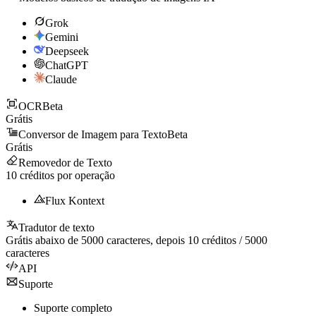
Grok
Gemini
Deepseek
ChatGPT
Claude
OCR
Beta
Grátis
Conversor de Imagem para Texto
Beta
Grátis
Removedor de Texto
10
créditos por operação
Flux Kontext
Tradutor de texto
Grátis abaixo de
5000
caracteres, depois
10
créditos /
5000
caracteres
API
Suporte
Suporte completo