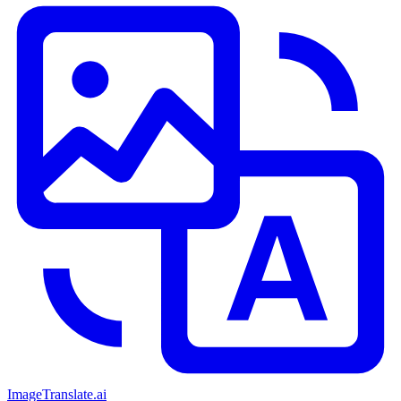
ImageTranslate
.ai