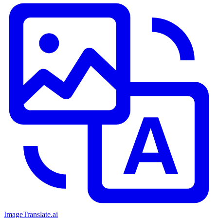
ImageTranslate
.ai