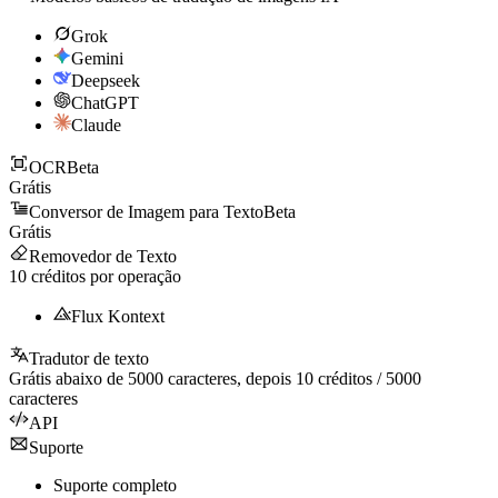
Grok
Gemini
Deepseek
ChatGPT
Claude
OCR
Beta
Grátis
Conversor de Imagem para Texto
Beta
Grátis
Removedor de Texto
10
créditos por operação
Flux Kontext
Tradutor de texto
Grátis abaixo de
5000
caracteres, depois
10
créditos /
5000
caracteres
API
Suporte
Suporte completo