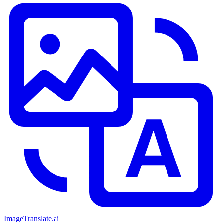
ImageTranslate
.ai