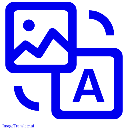
ImageTranslate
.ai