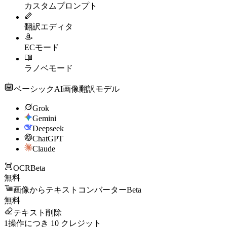
カスタムプロンプト
翻訳エディタ
ECモード
ラノベモード
ベーシックAI画像翻訳モデル
Grok
Gemini
Deepseek
ChatGPT
Claude
OCR
Beta
無料
画像からテキストコンバーター
Beta
無料
テキスト削除
1操作につき
10
クレジット