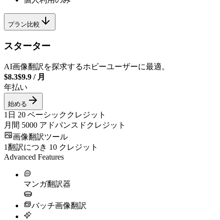
プラン比較
スターター
AI画像翻訳を探求するホビーユーザーに最適。
$8.3
$9.9
/
月
年払い
始める
1日
20
ベーシッククレジット
月間
5000
アドバンスドクレジット
画像翻訳ツール
1翻訳につき
10
クレジット
Advanced Features
マンガ翻訳器
バッチ画像翻訳