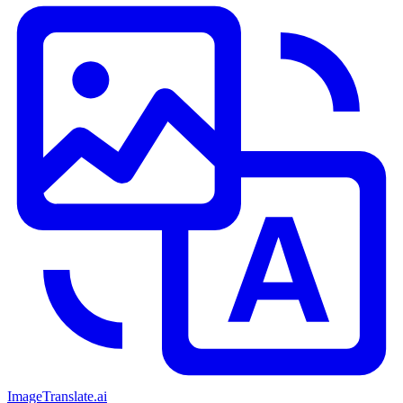
ImageTranslate
.ai