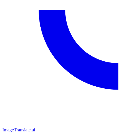
ImageTranslate
.ai