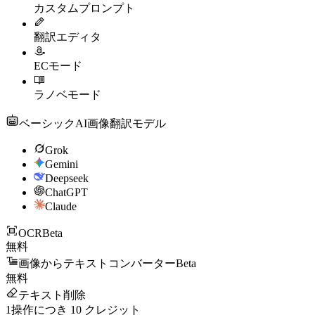
カスタムプロンプト
翻訳エディタ
ECモード
ラノベモード
ベーシックAI画像翻訳モデル
Grok
Gemini
Deepseek
ChatGPT
Claude
OCR
Beta
無料
画像からテキストコンバーター
Beta
無料
テキスト削除
1操作につき
10
クレジット