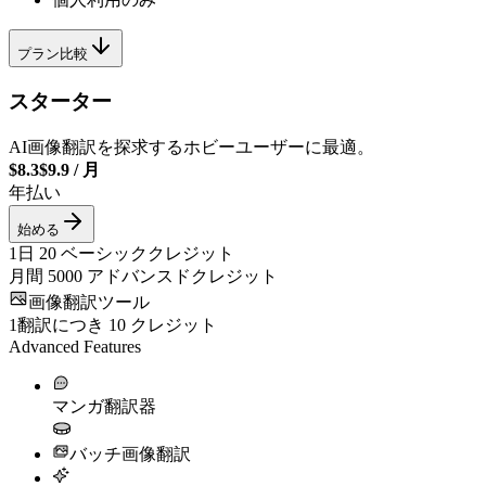
プラン比較
スターター
AI画像翻訳を探求するホビーユーザーに最適。
$8.3
$9.9
/
月
年払い
始める
1日
20
ベーシッククレジット
月間
5000
アドバンスドクレジット
画像翻訳ツール
1翻訳につき
10
クレジット
Advanced Features
マンガ翻訳器
バッチ画像翻訳