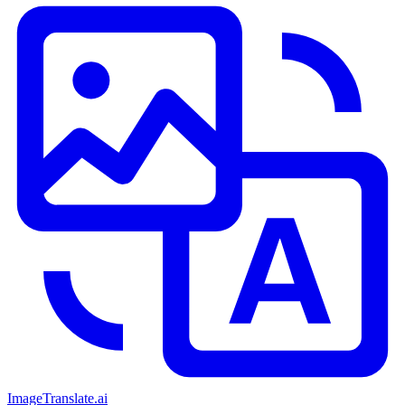
ImageTranslate
.ai