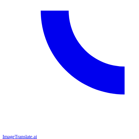
ImageTranslate
.ai