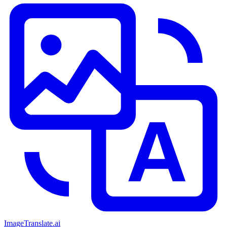
ImageTranslate
.ai