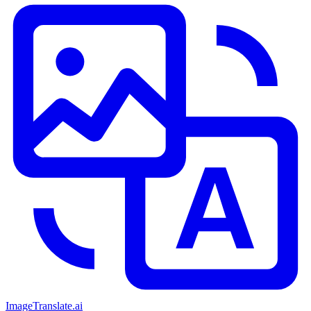
ImageTranslate
.ai