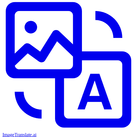
ImageTranslate
.ai