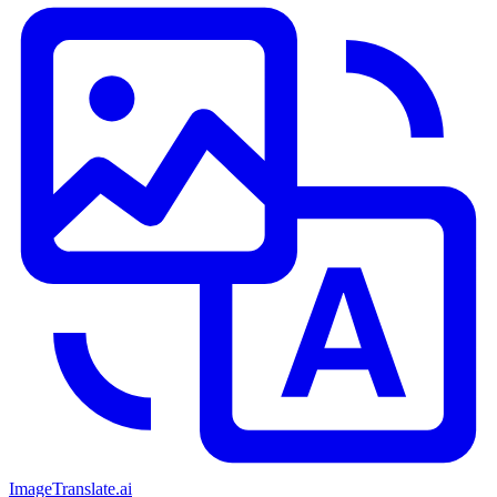
ImageTranslate
.ai