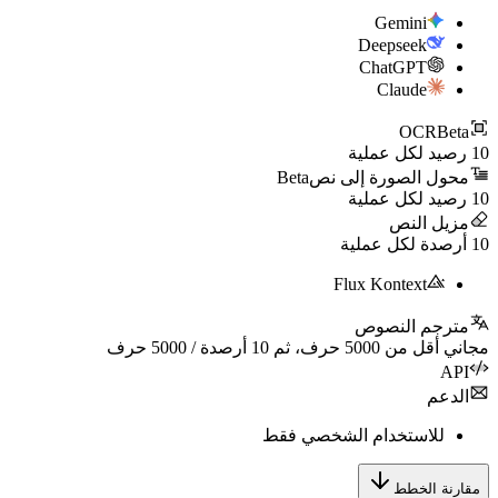
Gemini
Deepseek
ChatGPT
Claude
OCR
B
د لكل عملية
ل الصورة إلى نص
Beta
د لكل عملية
ل النص
دة لكل عملية
Flux Kontext
جم النصوص
 أقل من
5000
حرف، ثم
10
أرصدة /
5000
حرف
عم
للاستخدام الشخصي فقط
ة الخطط