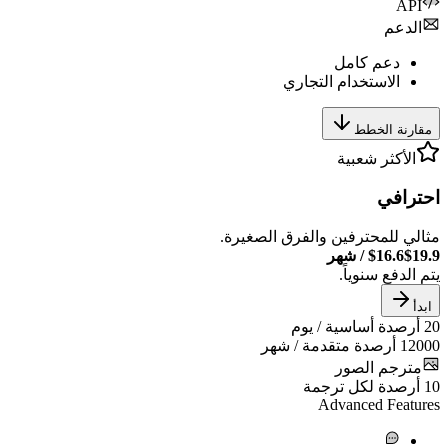
عم
دعم كامل
الاستخدام التجاري
ة الخطط
أكثر شعبية
افي
للمحترفين والفرق الصغيرة.
$16.6
/
شهر
فع سنوياً.
دة أساسية / يوم
أرصدة متقدمة / شهر
جم الصور
دة لكل ترجمة
Advanced Fe