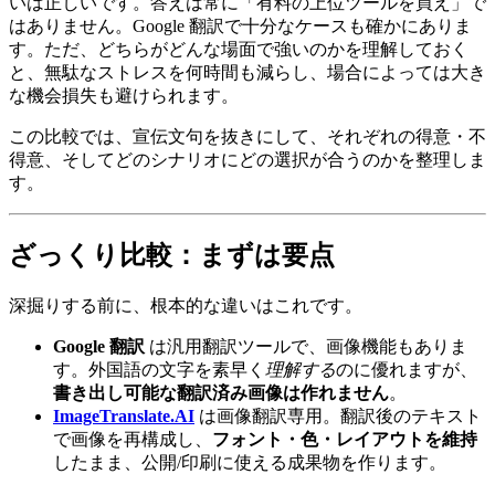
いは正しいです。答えは常に「有料の上位ツールを買え」で
はありません。Google 翻訳で十分なケースも確かにありま
す。ただ、どちらがどんな場面で強いのかを理解しておく
と、無駄なストレスを何時間も減らし、場合によっては大き
な機会損失も避けられます。
この比較では、宣伝文句を抜きにして、それぞれの得意・不
得意、そしてどのシナリオにどの選択が合うのかを整理しま
す。
ざっくり比較：まずは要点
深掘りする前に、根本的な違いはこれです。
Google 翻訳
は汎用翻訳ツールで、画像機能もありま
す。外国語の文字を素早く
理解する
のに優れますが、
書き出し可能な翻訳済み画像は作れません
。
ImageTranslate.AI
は画像翻訳専用。翻訳後のテキスト
で画像を再構成し、
フォント・色・レイアウトを維持
したまま、公開/印刷に使える成果物を作ります。