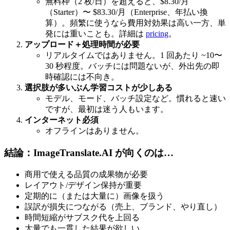
無料枠（2 枚/日）を超えると、$8.30/月
（Starter）〜 $83.30/月（Enterprise、年払い換
算）。頻繁に使うなら費用対効果は高い一方、単
発には重いことも。詳細は
pricing
。
アップロード＋処理時間が必要
リアルタイムではありません。1 回あたり ~10〜
30 秒程度。バッチには問題ないが、外出先の即
時確認には不向き。
選択肢が多いぶん学習コストが少しある
モデル、モード、バッチ設定など。慣れると速い
ですが、最初は迷う人もいます。
インターネット必須
オフラインはありません。
結論：ImageTranslate.AI が向くのは…
商用で使える品質の成果物が必要
レイアウト/デザイン保持が重要
定期的に（または大量に）画像を扱う
誤訳が損失につながる（売上、ブランド、やり直し）
時間短縮がサブスク代を上回る
大量でも一貫した結果が欲しい