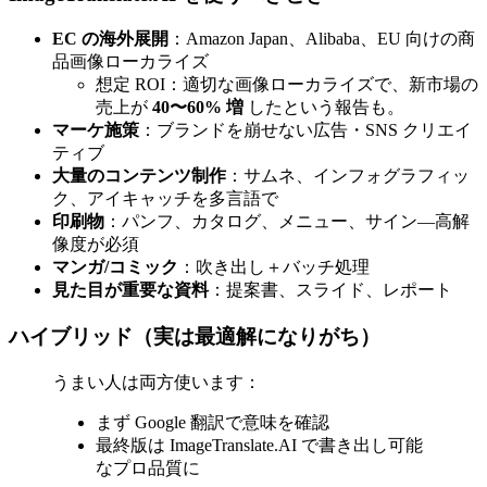
EC の海外展開
：Amazon Japan、Alibaba、EU 向けの商
品画像ローカライズ
想定 ROI：適切な画像ローカライズで、新市場の
売上が
40〜60% 増
したという報告も。
マーケ施策
：ブランドを崩せない広告・SNS クリエイ
ティブ
大量のコンテンツ制作
：サムネ、インフォグラフィッ
ク、アイキャッチを多言語で
印刷物
：パンフ、カタログ、メニュー、サイン—高解
像度が必須
マンガ/コミック
：吹き出し＋バッチ処理
見た目が重要な資料
：提案書、スライド、レポート
ハイブリッド（実は最適解になりがち）
うまい人は両方使います：
まず Google 翻訳で意味を確認
最終版は ImageTranslate.AI で書き出し可能
なプロ品質に