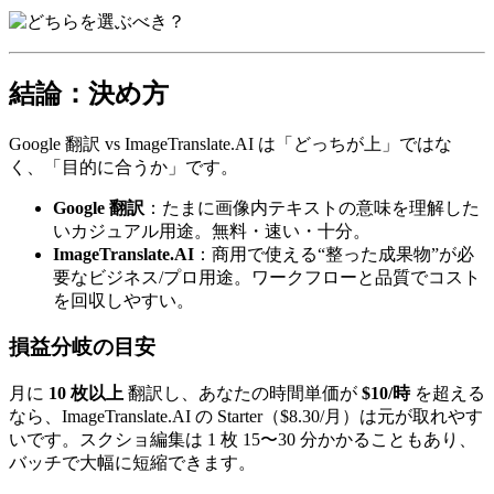
結論：決め方
Google 翻訳 vs ImageTranslate.AI は「どっちが上」ではな
く、「目的に合うか」です。
Google 翻訳
：たまに画像内テキストの意味を理解した
いカジュアル用途。無料・速い・十分。
ImageTranslate.AI
：商用で使える“整った成果物”が必
要なビジネス/プロ用途。ワークフローと品質でコスト
を回収しやすい。
損益分岐の目安
月に
10 枚以上
翻訳し、あなたの時間単価が
$10/時
を超える
なら、ImageTranslate.AI の Starter（$8.30/月）は元が取れやす
いです。スクショ編集は 1 枚 15〜30 分かかることもあり、
バッチで大幅に短縮できます。