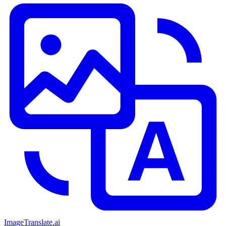
ImageTranslate
.ai