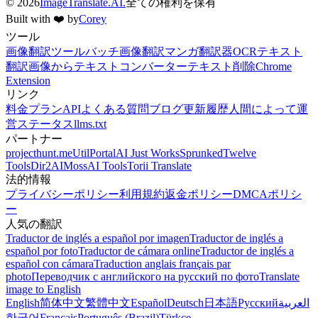
©
2026
ImageTranslate.AI.
全ての権利を保有
Built with ❤️ by
Corey
ツール
画像翻訳ツール
バッチ画像翻訳
マンガ翻訳器
OCR
テキスト
翻訳
画像からテキストコンバーター
テキスト削除
Chrome
Extension
リンク
料金プラン
API
よくある質問
ブログ
更新履歴
人間によって運
営
ステータス
llms.txt
パートナー
projecthunt.me
UtilPortal
AI Just Works
Sprunked
Twelve
Tools
Dir2AI
MossAI Tools
Torii Translate
法的情報
プライバシーポリシー
利用規約
返金ポリシー
DMCAポリシ
ー
人気の翻訳
Traductor de inglés a español por imagen
Traductor de inglés a
español por foto
Traductor de cámara online
Traductor de inglés a
español con cámara
Traduction anglais français par
photo
Переводчик с английского на русский по фото
Translate
image to English
English
简体中文
繁體中文
Español
Deutsch
日本語
Русский
العربية
한국어
Français
Português (Brazil)
Türkçe