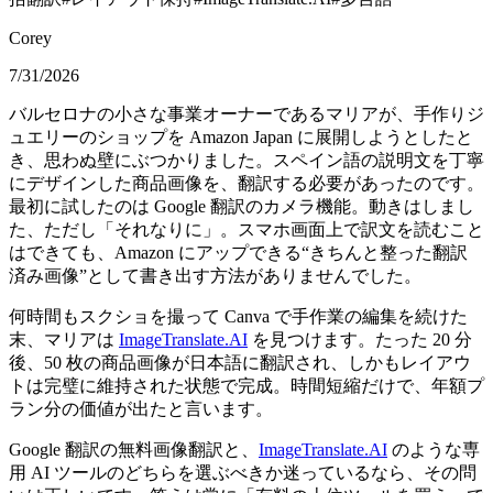
Corey
7/31/2026
バルセロナの小さな事業オーナーであるマリアが、手作りジ
ュエリーのショップを Amazon Japan に展開しようとしたと
き、思わぬ壁にぶつかりました。スペイン語の説明文を丁寧
にデザインした商品画像を、翻訳する必要があったのです。
最初に試したのは Google 翻訳のカメラ機能。動きはしまし
た、ただし「それなりに」。スマホ画面上で訳文を読むこと
はできても、Amazon にアップできる“きちんと整った翻訳
済み画像”として書き出す方法がありませんでした。
何時間もスクショを撮って Canva で手作業の編集を続けた
末、マリアは
ImageTranslate.AI
を見つけます。たった 20 分
後、50 枚の商品画像が日本語に翻訳され、しかもレイアウ
トは完璧に維持された状態で完成。時間短縮だけで、年額プ
ラン分の価値が出たと言います。
Google 翻訳の無料画像翻訳と、
ImageTranslate.AI
のような専
用 AI ツールのどちらを選ぶべきか迷っているなら、その問