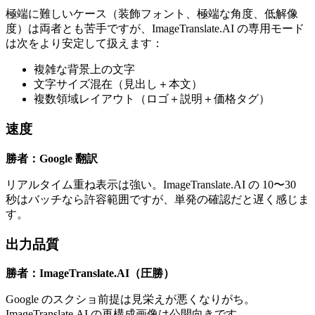
極端に難しいケース（装飾フォント、極端な角度、低解像
度）は両者とも苦手ですが、ImageTranslate.AI の専用モード
は次をより安定して扱えます：
複雑な背景上の文字
文字サイズ混在（見出し＋本文）
複数領域レイアウト（ロゴ＋説明＋価格タグ）
速度
勝者：Google 翻訳
リアルタイム重ね表示は強い。ImageTranslate.AI の 10〜30
秒はバッチなら許容範囲ですが、単発の確認だと遅く感じま
す。
出力品質
勝者：ImageTranslate.AI（圧勝）
Google のスクショ前提は見栄えが悪くなりがち。
ImageTranslate.AI の再構成画像は公開向きです。