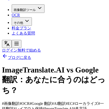
画像翻訳ツール
OCR
その他
料金プラン
よくある質問
ログイン
無料で始める
ブログに戻る
ImageTranslate.AI vs Google
翻訳：あなたに合うのはどっ
ち？
#
画像翻訳
#
OCR
#
Google 翻訳
#
AI翻訳
#
EC
#
ローカライズ
#
一
括翻訳
#
レイアウト保持
#
ImageTranslate.AI
#
多言語