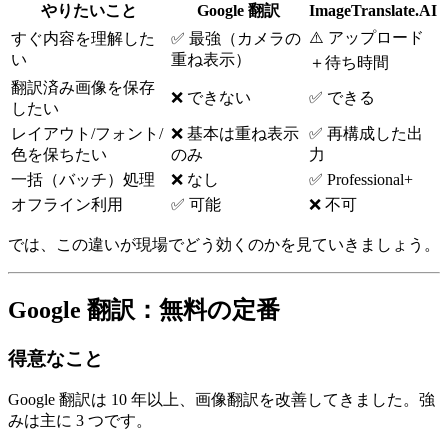
やりたいこと
Google 翻訳
ImageTranslate.AI
⚠️ アップロード
すぐ内容を理解した
✅ 最強（カメラの
い
重ね表示）
＋待ち時間
翻訳済み画像を保存
❌ できない
✅ できる
したい
レイアウト/フォント/
❌ 基本は重ね表示
✅ 再構成した出
色を保ちたい
のみ
力
一括（バッチ）処理
❌ なし
✅ Professional+
オフライン利用
✅ 可能
❌ 不可
では、この違いが現場でどう効くのかを見ていきましょう。
Google 翻訳：無料の定番
得意なこと
Google 翻訳は 10 年以上、画像翻訳を改善してきました。強
みは主に 3 つです。